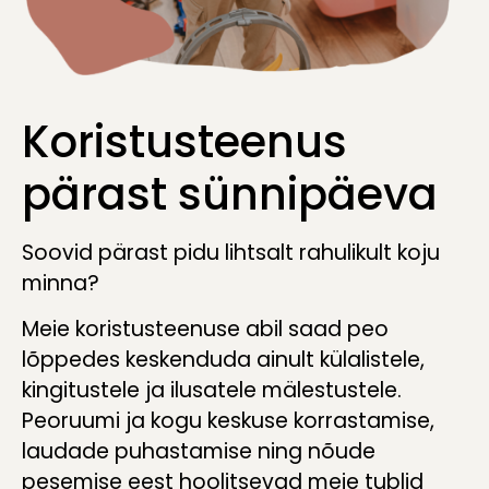
Koristusteenus
pärast sünnipäeva
Soovid pärast pidu lihtsalt rahulikult koju
minna?
Meie koristusteenuse abil saad peo
lõppedes keskenduda ainult külalistele,
kingitustele ja ilusatele mälestustele.
Peoruumi ja kogu keskuse korrastamise,
laudade puhastamise ning nõude
pesemise eest hoolitsevad meie tublid