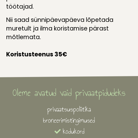
töötajad.
Nii saad sünnipäevapäeva lõpetada
muretult ja ilma koristamise pärast
mõtlemata.
Koristusteenus 35€
Oleme avatud vaid privaatpidudeks
privaatsuspoliitika
broneerimistingimused
kodukord