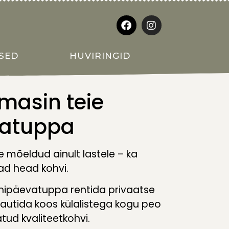
SED
HUVIRINGID
masin teie
vatuppa
 mõeldud ainult lastele – ka
d head kohvi.
nnipäevatuppa rentida privaatse
nautida koos külalistega kogu peo
atud kvaliteetkohvi.