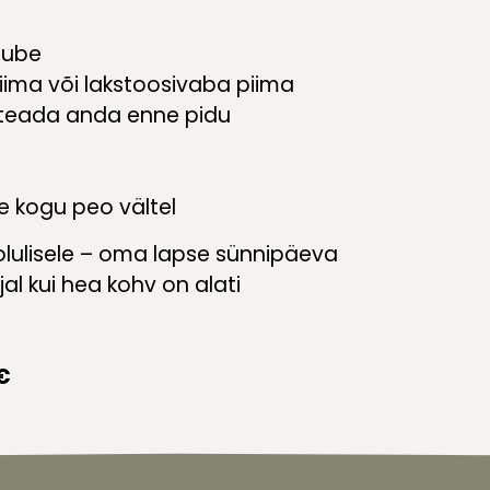
iube
iima või lakstoosivaba piima
 teada anda enne pidu
ke kogu peo vältel
olulisele – oma lapse sünnipäeva
al kui hea kohv on alati
€