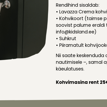
Rendihind sisaldab:
• Lavazza Crema kohv
• Kohvikoort (taimse p
soovist palume eraldi
info@kidsland.ee)
• Suhkrut
• Piiramatult kohvijoo
Nii saate keskenduda 
nautimisele –, samal aj
käeulatuses.
Kohvimasina rent 25