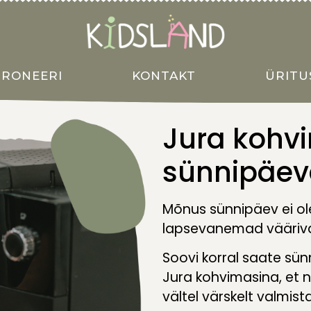
BRONEERI
KONTAKT
ÜRITU
Jura kohvi
sünnipäe
Mõnus sünnipäev ei ole
lapsevanemad vääriva
Soovi korral saate sü
Jura kohvimasina, et 
vältel värskelt valmist